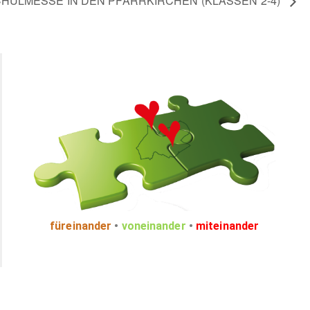
HULMESSE IN DEN PFARRKIRCHEN (KLASSEN 2-4)
füreinander
•
voneinander
•
miteinander