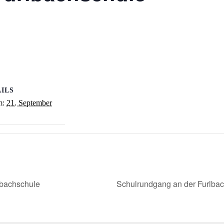
ILS
m:
21. September
lbachschule
Schulrundgang an der Furlbach