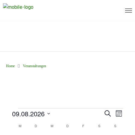
Home
Veranstaltungen
09.08.2026
V
S
V
M
U
O
D
e
e
C
M
D
M
D
F
S
S
K
N
a
H
A