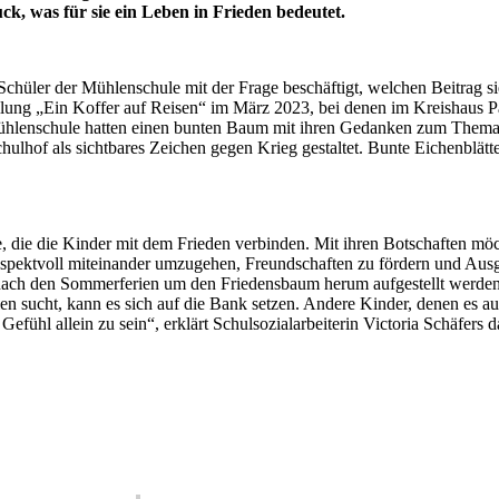
k, was für sie ein Leben in Frieden bedeutet.
Schüler der Mühlenschule mit der Frage beschäftigt, welchen Beitrag s
llung „Ein Koffer auf Reisen“ im März 2023, bei denen im Kreishaus P
hlenschule hatten einen bunten Baum mit ihren Gedanken zum Thema Fr
lhof als sichtbares Zeichen gegen Krieg gestaltet. Bunte Eichenblätte
die die Kinder mit dem Frieden verbinden. Mit ihren Botschaften möchte
d respektvoll miteinander umzugehen, Freundschaften zu fördern und A
e nach den Sommerferien um den Friedensbaum herum aufgestellt werden
n sucht, kann es sich auf die Bank setzen. Andere Kinder, denen es auc
l allein zu sein“, erklärt Schulsozialarbeiterin Victoria Schäfers 