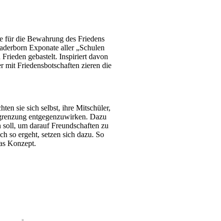
ie für die Bewahrung des Friedens
aderborn Exponate aller „Schulen
ieden gebastelt. Inspiriert davon
r mit Friedensbotschaften zieren die
n sie sich selbst, ihre Mitschüler,
usgrenzung entgegenzuwirken. Dazu
 soll, um darauf Freundschaften zu
h so ergeht, setzen sich dazu. So
das Konzept.