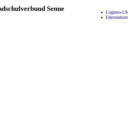
dschulverbund Senne
Logineo-L
Elterninfor